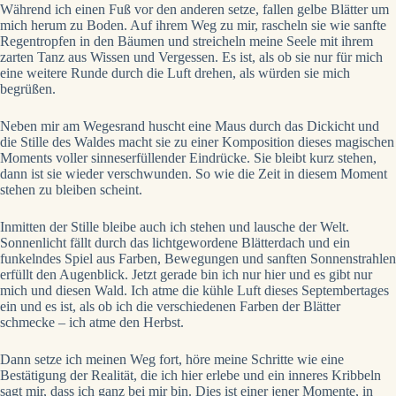
Während ich einen Fuß vor den anderen setze, fallen gelbe Blätter um
mich herum zu Boden. Auf ihrem Weg zu mir, rascheln sie wie sanfte
Regentropfen in den Bäumen und streicheln meine Seele mit ihrem
zarten Tanz aus Wissen und Vergessen. Es ist, als ob sie nur für mich
eine weitere Runde durch die Luft drehen, als würden sie mich
begrüßen.
Neben mir am Wegesrand huscht eine Maus durch das Dickicht und
die Stille des Waldes macht sie zu einer Komposition dieses magischen
Moments voller sinneserfüllender Eindrücke. Sie bleibt kurz stehen,
dann ist sie wieder verschwunden. So wie die Zeit in diesem Moment
stehen zu bleiben scheint.
Inmitten der Stille bleibe auch ich stehen und lausche der Welt.
Sonnenlicht fällt durch das lichtgewordene Blätterdach und ein
funkelndes Spiel aus Farben, Bewegungen und sanften Sonnenstrahlen
erfüllt den Augenblick. Jetzt gerade bin ich nur hier und es gibt nur
mich und diesen Wald. Ich atme die kühle Luft dieses Septembertages
ein und es ist, als ob ich die verschiedenen Farben der Blätter
schmecke – ich atme den Herbst.
Dann setze ich meinen Weg fort, höre meine Schritte wie eine
Bestätigung der Realität, die ich hier erlebe und ein inneres Kribbeln
sagt mir, dass ich ganz bei mir bin. Dies ist einer jener Momente, in