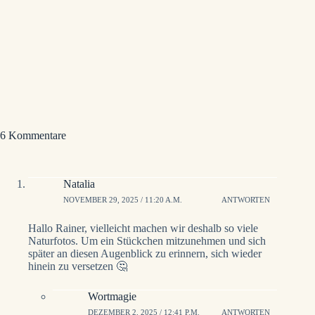
eine E-Mail. Du kannst dich jederzeit wieder
abmelden.
6 Kommentare
Natalia
NOVEMBER 29, 2025 / 11:20 A.M.
ANTWORTEN
Hallo Rainer, vielleicht machen wir deshalb so viele
Naturfotos. Um ein Stückchen mitzunehmen und sich
später an diesen Augenblick zu erinnern, sich wieder
hinein zu versetzen 🤔
Wortmagie
DEZEMBER 2, 2025 / 12:41 P.M.
ANTWORTEN