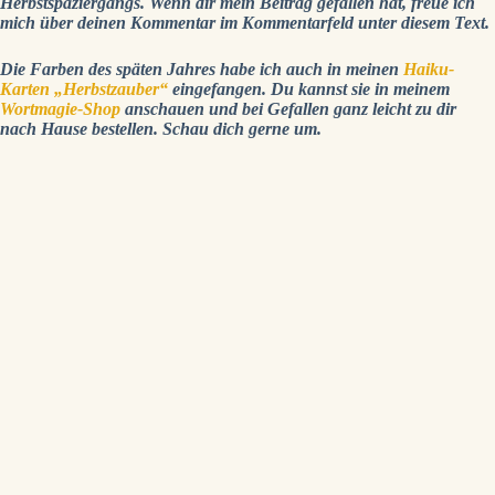
Herbstspaziergangs. Wenn dir mein Beitrag gefallen hat, freue ich
mich über deinen Kommentar im Kommentarfeld unter diesem Text.
Die Farben des späten Jahres habe ich auch in meinen
Haiku-
Karten „Herbstzauber“
eingefangen. Du kannst sie in meinem
Wortmagie-Shop
anschauen und bei Gefallen ganz leicht zu dir
nach Hause bestellen. Schau dich gerne um.
Poesie direkt in dein Postfach
Lass dich verzaubern
Bei neuen Beiträgen erhältst du automatisch