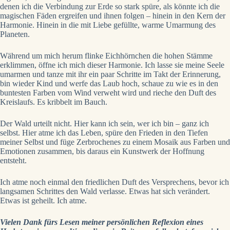
denen ich die Verbindung zur Erde so stark spüre, als könnte ich die
magischen Fäden ergreifen und ihnen folgen – hinein in den Kern der
Harmonie. Hinein in die mit Liebe gefüllte, warme Umarmung des
Planeten.
Während um mich herum flinke Eichhörnchen die hohen Stämme
erklimmen, öffne ich mich dieser Harmonie. Ich lasse sie meine Seele
umarmen und tanze mit ihr ein paar Schritte im Takt der Erinnerung,
bin wieder Kind und werfe das Laub hoch, schaue zu wie es in den
buntesten Farben vom Wind verweht wird und rieche den Duft des
Kreislaufs. Es kribbelt im Bauch.
Der Wald urteilt nicht. Hier kann ich sein, wer ich bin – ganz ich
selbst. Hier atme ich das Leben, spüre den Frieden in den Tiefen
meiner Selbst und füge Zerbrochenes zu einem Mosaik aus Farben und
Emotionen zusammen, bis daraus ein Kunstwerk der Hoffnung
entsteht.
Ich atme noch einmal den friedlichen Duft des Versprechens, bevor ich
langsamen Schrittes den Wald verlasse. Etwas hat sich verändert.
Etwas ist geheilt. Ich atme.
Vielen Dank fürs Lesen meiner persönlichen Reflexion eines