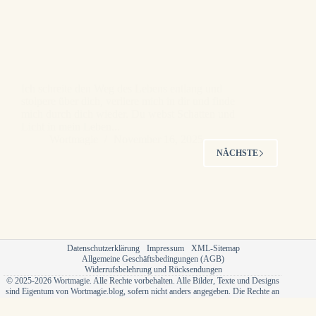
Ich schreite den Weg des Lebens entlang und
stolpere über dich, verliere mich in dir und finde
mich durch dich wieder. Du webst Schatten und
Licht in mein Leben...
Wortmagie
November 16, 2025
NÄCHSTE
Datenschutzerklärung
Impressum
XML-Sitemap
Allgemeine Geschäftsbedingungen (AGB)
Widerrufsbelehrung und Rücksendungen
© 2025-2026 Wortmagie. Alle Rechte vorbehalten. Alle Bilder, Texte und Designs
sind Eigentum von Wortmagie.blog, sofern nicht anders angegeben. Die Rechte an
externen Bildern, die nicht von mir stammen, gehören den jeweiligen Urhebern und
sind entsprechend gekennzeichnet.