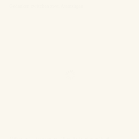
Gedanken zwischen zwei Atemzügen
Mitten im Tag passiert es. Ohne Ankündigung bleibt