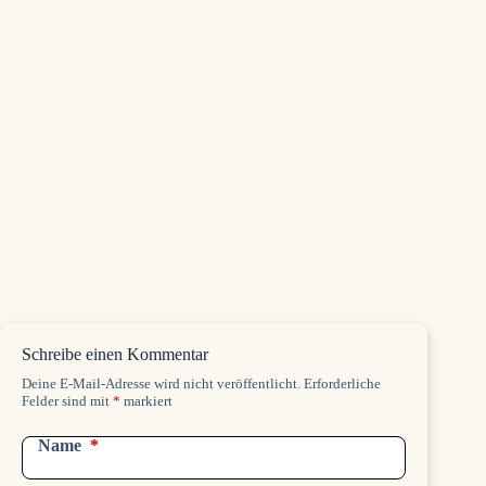
Bei neuen Beiträgen erhältst du automatisch
eine E-Mail. Du kannst dich jederzeit wieder
abmelden.
Schreibe einen Kommentar
Deine E-Mail-Adresse wird nicht veröffentlicht.
Erforderliche
Felder sind mit
*
markiert
Name
*