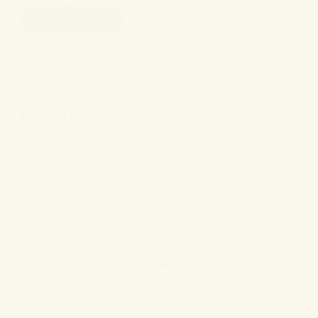
LIED
JETZT LESEN
DER
Wortmagie
August 24, 2025
SEHNSUCHT
Ein Vogel sang ein Lied