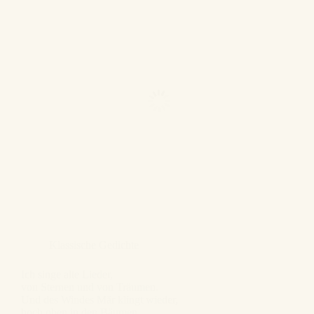
Klassische Gedichte
Ich singe alte Lieder,
von Sternen und von Träumen.
Und des Windes Mär klingt wieder,
hoch oben in den Bäumen.