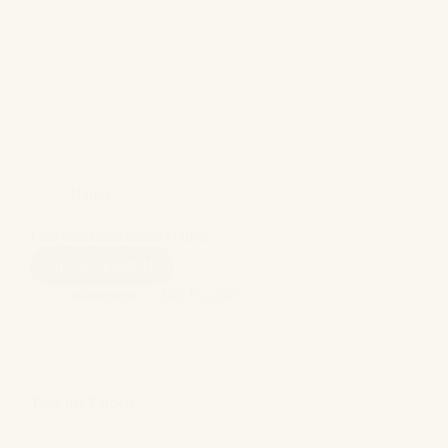
Haiku
Lies jetzt mein neues Haiku!
HAIKU
JETZT LESEN
#12
Wortmagie
Juli 16, 2025
Tanz der Farben