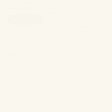
Seele ist gefüllt – mit Schmerz, mit Liebe, mit Glück,
Trauer und Leid. Sie ist angefüllt mit Leben. Ein
innerer Kampf, der manchmal wie…
ZERRISSEN
JETZT LESEN
Wortmagie
Juli 30, 2025
4 Kommentare
Haiku #12