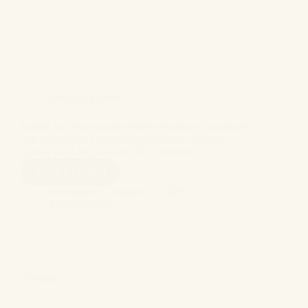
Kurzgeschichten
Barfuß auf dem moosbedeckten Waldweg, umgeben
von der sanften Umarmung der Natur, entdeckt
Gustav das Lied, das sein Herz versteht.
EIN
JETZT LESEN
VOGEL
Wortmagie
August 14, 2025
SANG
4 Kommentare
EIN
LIED
Zerrissen