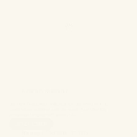
Persönliche Reflexionen
Ich atme Gedanken, während ich den Wald betrete.
Doch schon während sich die ersten Äste über mir
ausbreiten beruhigt sich mein Puls...
ICH
JETZT LESEN
ATME
Wortmagie
September 27, 2025