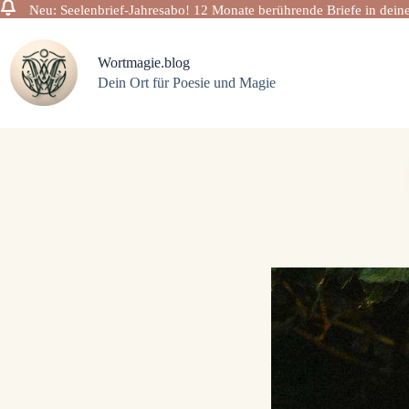
Neu: Seelenbrief-Jahresabo! 12 Monate berührende Briefe in deine
Zum
Inhalt
springen
Wortmagie.blog
Dein Ort für Poesie und Magie