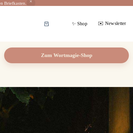
n Briefkasten.
✉️ Newsletter
✨️ Shop
Warenkorb
Zum Wortmagie-Shop