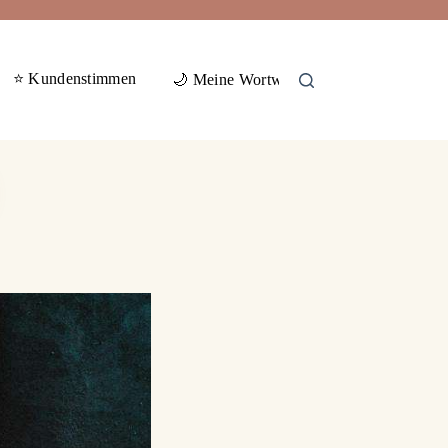
⭐ Kundenstimmen
🕊️ Gas
🌙 Meine Wortwelten