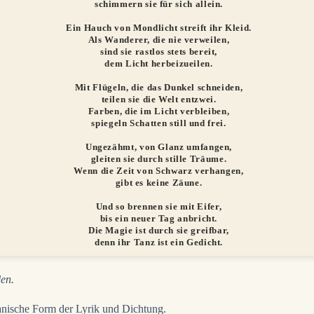
schimmern sie für sich allein.
Ein Hauch von Mondlicht streift ihr Kleid.
Als Wanderer, die nie verweilen,
sind sie rastlos stets bereit,
dem Licht herbeizueilen.
Mit Flügeln, die das Dunkel schneiden,
teilen sie die Welt entzwei.
Farben, die im Licht verbleiben,
spiegeln Schatten still und frei.
Ungezähmt, von Glanz umfangen,
gleiten sie durch stille Träume.
Wenn die Zeit von Schwarz verhangen,
gibt es keine Zäune.
Und so brennen sie mit Eifer,
bis ein neuer Tag anbricht.
Die Magie ist durch sie greifbar,
denn ihr Tanz ist ein Gedicht.
len.
panische Form der Lyrik und Dichtung.