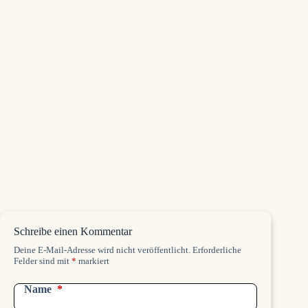
Bei neuen Beiträgen erhältst du automatisch
eine E-Mail. Du kannst dich jederzeit wieder
abmelden.
Schreibe einen Kommentar
Deine E-Mail-Adresse wird nicht veröffentlicht.
Erforderliche
Felder sind mit
*
markiert
Name
*