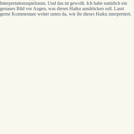
Interpretationsspielraum. Und das ist gewollt. Ich habe natürlich ein
genaues Bild vor Augen, was dieses Haiku ausdrücken soll. Lasst
gerne Kommentare weiter unten da, wie ihr dieses Haiku interpretiert.
Poesie direkt in dein Postfach
Lass dich verzaubern
Bei neuen Beiträgen erhältst du automatisch
eine E-Mail. Du kannst dich jederzeit wieder
abmelden.