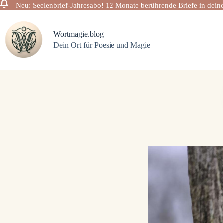
Neu: Seelenbrief-Jahresabo! 12 Monate berührende Briefe in deine
Zum
Inhalt
springen
Wortmagie.blog
Dein Ort für Poesie und Magie