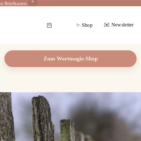
n Briefkasten.
✉️ Newsletter
✨️ Shop
Warenkorb
Zum Wortmagie-Shop