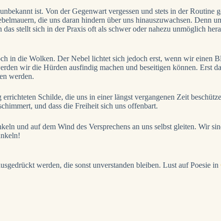
unbekannt ist. Von der Gegenwart vergessen und stets in der Routine g
ebelmauern, die uns daran hindern über uns hinauszuwachsen. Denn um
das stellt sich in der Praxis oft als schwer oder nahezu unmöglich h
ch in die Wolken. Der Nebel lichtet sich jedoch erst, wenn wir einen 
n, werden wir die Hürden ausfindig machen und beseitigen können. Erst 
gen werden.
 errichteten Schilde, die uns in einer längst vergangenen Zeit beschütze
chimmert, und dass die Freiheit sich uns offenbart.
nkeln und auf dem Wind des Versprechens an uns selbst gleiten. Wir sind
unkeln!
usgedrückt werden, die sonst unverstanden bleiben. Lust auf Poesie in
Poesie direkt in dein Postfach