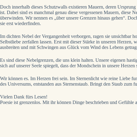
Doch innerhalb dieses Schutzwalls existieren Mauern, deren Ursprung 
ist. Dabei sind es manchmal genau diese vergessenen Mauern, diese N
überwinden. Wir nennen es „über unsere Grenzen hinaus gehen“. Doch 
sie erst wiederfinden.
Im dichten Nebel der Vergangenheit verborgen, ragen sie unsichtbar ho
Selbstliebe zerfallen lassen. Erst mit dieser Stärke in unseren Herze
ausbreiten und mit Schwingen aus Glück vom Wind des Lebens getra
Es sind diese Nebelgrenzen, die uns klein halten. Unsere eigenen hastig
sich auf unserer Seele spiegelt, dass der Mondschein in unsere Herzen s
Wir können es. Im Herzen frei sein. Im Sternenlicht wie reine Liebe fu
des Universums, entstanden aus Sternenstaub. Bringt den Staub zum f
Vielen Dank fürs Lesen!
Poesie ist grenzenlos. Mit ihr können Dinge beschrieben und Gefühle a