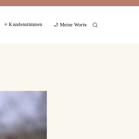
⭐ Kundenstimmen
🕊️ Gas
🌙 Meine Wortwelten