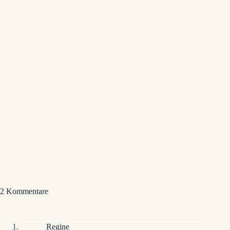
Bei neuen Beiträgen erhältst du automatisch
eine E-Mail. Du kannst dich jederzeit wieder
abmelden.
2 Kommentare
Regine