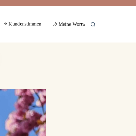
⭐ Kundenstimmen
🕊️ Gas
🌙 Meine Wortwelten