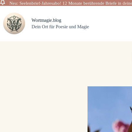
Neu: Seelenbrief-Jahresabo! 12 Monate berührende Briefe in deine
Zum
Inhalt
springen
Wortmagie.blog
Dein Ort für Poesie und Magie