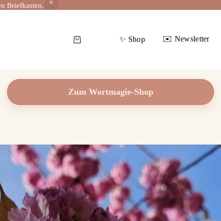
n Briefkasten.
✉️ Newsletter
✨️ Shop
Warenkorb
Zum Wortmagie-Shop