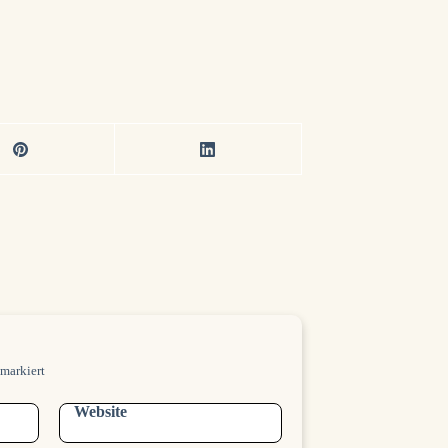
iträgen erhältst du automatisch eine E-Mail. Du kannst dich jederzeit wie
markiert
Website