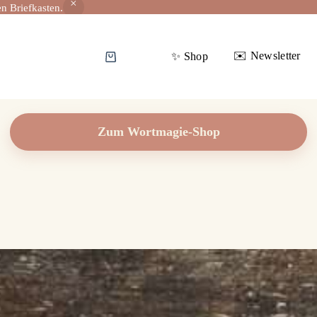
n Briefkasten.
✉️ Newsletter
✨️ Shop
Warenkorb
Zum Wortmagie-Shop