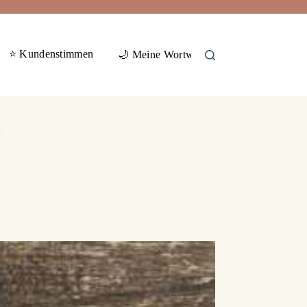
⭐ Kundenstimmen
🕊️ Gas
🌙 Meine Wortwelten