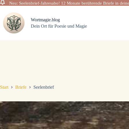
Neu: Seelenbrief-Jahresabo! 12 Monate berührende Briefe in deine
Zum
Inhalt
springen
Wortmagie.blog
Dein Ort für Poesie und Magie
Start
Briefe
Seelenbrief