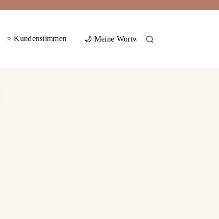
⭐ Kundenstimmen
🕊️ Gas
🌙 Meine Wortwelten