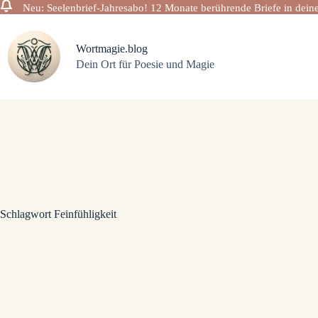
Neu: Seelenbrief-Jahresabo! 12 Monate berührende Briefe in deine
Zum
Inhalt
springen
Wortmagie.blog
Dein Ort für Poesie und Magie
Schlagwort
Feinfühligkeit