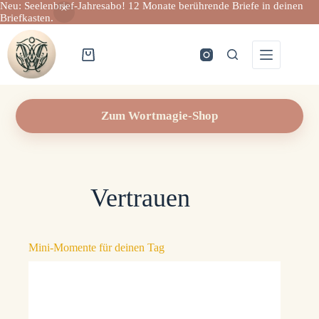
Neu: Seelenbrief-Jahresabo! 12 Monate berührende Briefe in deinen
Briefkasten.
Zum
Inhalt
springen
Warenkorb
Zum Wortmagie-Shop
Vertrauen
Mini-Momente für deinen Tag