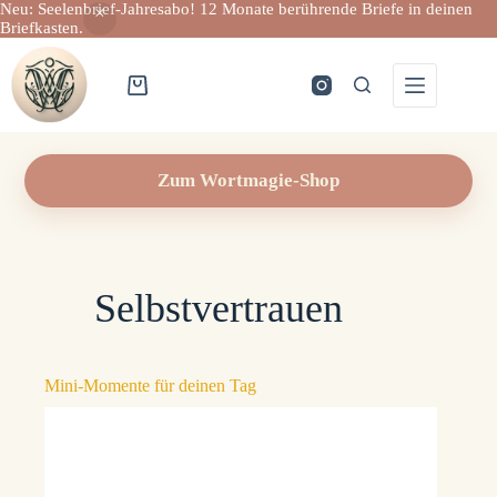
Neu: Seelenbrief-Jahresabo! 12 Monate berührende Briefe in deinen
Briefkasten.
Zum
Inhalt
springen
Warenkorb
Zum Wortmagie-Shop
Selbstvertrauen
Mini-Momente für deinen Tag