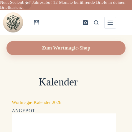
Neu: Seelenbrief-Jahresabo! 12 Monate berührende Briefe in deinen
Briefkasten.
Zum
Inhalt
springen
Warenkorb
Zum Wortmagie-Shop
Kalender
Wortmagie-Kalender 2026
ANGEBOT