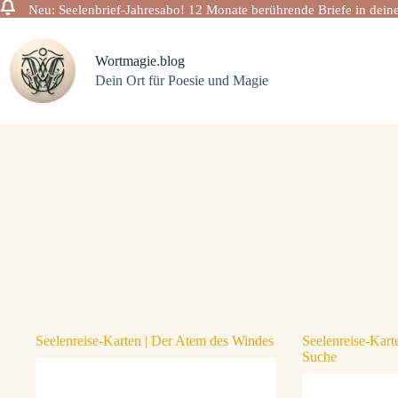
Neu: Seelenbrief-Jahresabo! 12 Monate berührende Briefe in deine
Zum
Inhalt
springen
Wortmagie.blog
Dein Ort für Poesie und Magie
Seelenreise-Karten | Der Atem des Windes
Seelenreise-Karte
Suche