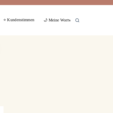
⭐ Kundenstimmen
🕊️ Gas
🌙 Meine Wortwelten