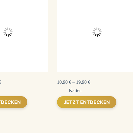
€
10,90
€
–
19,90
€
Karten
Dieses
TDECKEN
JETZT ENTDECKEN
Produkt
weist
mehrere
Varianten
auf.
Die