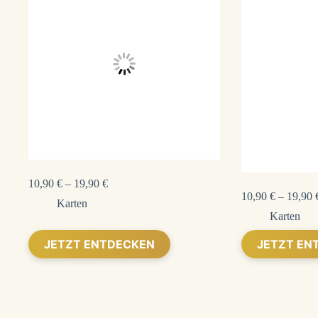
10,90
€
–
19,90
€
10,90
€
–
19,90
Karten
Karten
Dieses
Dieses
JETZT ENTDECKEN
JETZT EN
Produkt
Produkt
weist
weist
mehrere
mehrere
Varianten
Varianten
auf.
auf.
Die
Die