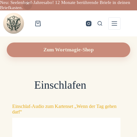
Neu: Seelenbrief-Jahresabo! 12 Monate berührende Briefe in deinen
Briefkasten.
Zum
Inhalt
springen
Warenkorb
Zum Wortmagie-Shop
Einschlafen
Einschlaf-Audio zum Kartenset „Wenn der Tag gehen
darf“