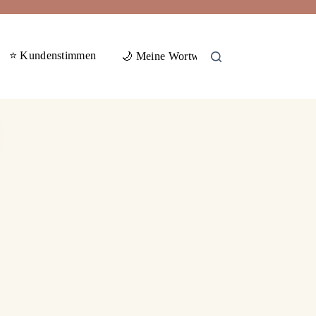
⭐ Kundenstimmen
🕊️ Gas
🌙 Meine Wortwelten